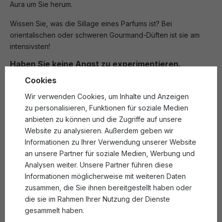
Aura um Sie herum.
Wissen Sie, was die Sillage eines Parfums ist? Bei
orientalischen oder schweren Gourmand-Düften ist sie am
intensivsten!
Haben Sie keine Angst zu experimentieren.
Cookies
Düfte sind dazu da, dass man mit ihnen experimentiert, und
Wir verwenden Cookies, um Inhalte und Anzeigen
vielleicht entdecken Sie in diesem Sommer Ihre neue
zu personalisieren, Funktionen für soziale Medien
Duftliebe! Sinnlichkeit und Geheimnis sind keine Domäne der
anbieten zu können und die Zugriffe auf unsere
Wintermonate, also suchen Sie sich das schwerste
Website zu analysieren. Außerdem geben wir
orientalische Parfüm in Ihrer Sammlung und los geht's!
Informationen zu Ihrer Verwendung unserer Website
an unsere Partner für soziale Medien, Werbung und
Analysen weiter. Unsere Partner führen diese
Informationen möglicherweise mit weiteren Daten
zusammen, die Sie ihnen bereitgestellt haben oder
die sie im Rahmen Ihrer Nutzung der Dienste
Hat Ihnen dieser Beitrag gefallen?
Weitersagen...
gesammelt haben.