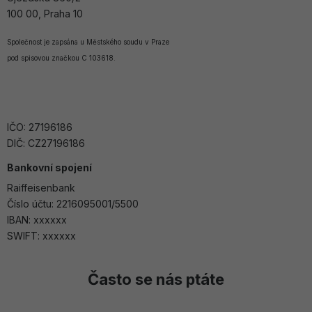
100 00, Praha 10
Společnost je zapsána u Městského soudu v Praze
pod spisovou značkou C 103618.
IČO: 27196186
DIČ: CZ27196186
Bankovní spojení
Raiffeisenbank
Číslo účtu: 2216095001/5500
IBAN: xxxxxx
SWIFT: xxxxxx
Často se nás ptáte