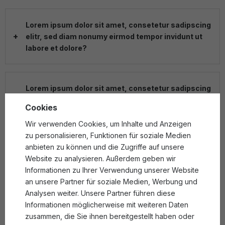
Lorem ipsum dolor sit amet, consetetur sadipscing
elitr, sed diam nonumy eirmod tempor invidunt ut
labore et dolore?
Lorem ipsum dolor sit amet, consetetur sadipscing
elitr, sed diam nonumy eirmod tempor invidunt ut
Cookies
labore et dolore?
Wir verwenden Cookies, um Inhalte und Anzeigen
zu personalisieren, Funktionen für soziale Medien
anbieten zu können und die Zugriffe auf unsere
Lorem ipsum dolor sit amet, consetetur sadipscing
Website zu analysieren. Außerdem geben wir
elitr, sed diam nonumy eirmod tempor invidunt ut
Informationen zu Ihrer Verwendung unserer Website
labore et dolore?
an unsere Partner für soziale Medien, Werbung und
Analysen weiter. Unsere Partner führen diese
Informationen möglicherweise mit weiteren Daten
Lorem ipsum dolor sit amet, consetetur sadipscing
zusammen, die Sie ihnen bereitgestellt haben oder