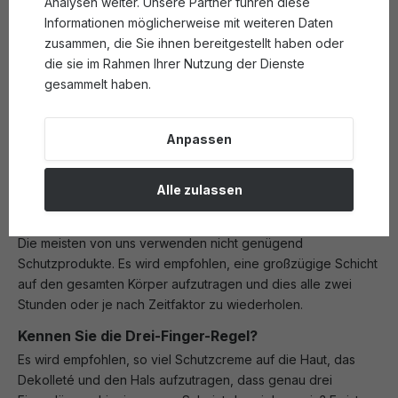
Analysen weiter. Unsere Partner führen diese
Bräune ist eine Reaktion auf Schäden durch UV-Strahlung.
Informationen möglicherweise mit weiteren Daten
Sie müssen nicht um jeden Preis versuchen, eine
zusammen, die Sie ihnen bereitgestellt haben oder
Grundbräune zu bekommen, denn das bedeutet nicht, dass
die sie im Rahmen Ihrer Nutzung der Dienste
Ihre Haut gesünder ist.
gesammelt haben.
Der Schutzfaktor ist auch außerhalb des Sommers
wichtig.
Anpassen
Die UV-Strahlung hört nicht auf, gefährlich zu sein, wenn der
Sommer vorbei ist. Selbst an einem bewölkten Tag können
Hautschäden auftreten. Tragen Sie jeden Tag LSF.
Alle zulassen
Verwenden Sie ausreichende Mengen.
Die meisten von uns verwenden nicht genügend
Schutzprodukte. Es wird empfohlen, eine großzügige Schicht
auf den gesamten Körper aufzutragen und dies alle zwei
Stunden oder je nach Zeitfaktor zu wiederholen.
Kennen Sie die Drei-Finger-Regel?
Es wird empfohlen, so viel Schutzcreme auf die Haut, das
Dekolleté und den Hals aufzutragen, dass genau drei