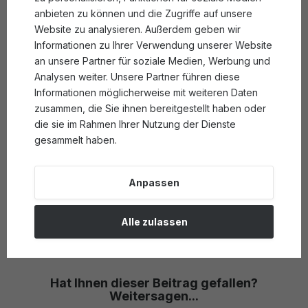
Extraktionsprozess gewonnen, der als Kaltpressung der
anbieten zu können und die Zugriffe auf unsere
Orangenschalen bekannt ist, gefolgt von einer molekularen
Website zu analysieren. Außerdem geben wir
Destillation. Das Ergebnis ist ein eleganter Zitrusduft mit
Informationen zu Ihrer Verwendung unserer Website
vielschichtiger fruchtiger, grüner, trockener und holziger
an unsere Partner für soziale Medien, Werbung und
Persönlichkeit.
Analysen weiter. Unsere Partner führen diese
Informationen möglicherweise mit weiteren Daten
„Dieser Duft riecht nach Sommer: Zitrusfrüchte, begleitet von
zusammen, die Sie ihnen bereitgestellt haben oder
der süchtig machenden Süße brasilianischer Orangen“, sagt
die sie im Rahmen Ihrer Nutzung der Dienste
der Parfümeur Michael Carby.
gesammelt haben.
Entdecken Sie den Zauber von
Accordi di Profumo
und
lassen Sie sich von der Nachhaltigkeit und olfaktorischen
Anpassen
Reinheit verzaubern, die sie in die Welt der Parfümerie bringt.
Alle zulassen
Hat Ihnen dieser Beitrag gefallen?
Weitersagen...