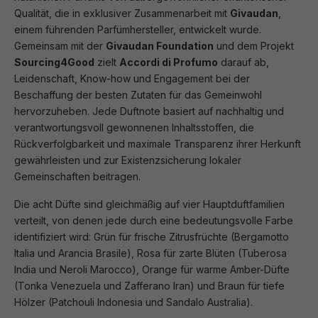
Qualität, die in exklusiver Zusammenarbeit mit
Givaudan
,
einem führenden Parfümhersteller, entwickelt wurde.
Gemeinsam mit der
Givaudan Foundation
und dem Projekt
Sourcing4Good
zielt
Accordi di Profumo
darauf ab,
Leidenschaft, Know-how und Engagement bei der
Beschaffung der besten Zutaten für das Gemeinwohl
hervorzuheben. Jede Duftnote basiert auf nachhaltig und
verantwortungsvoll gewonnenen Inhaltsstoffen, die
Rückverfolgbarkeit und maximale Transparenz ihrer Herkunft
gewährleisten und zur Existenzsicherung lokaler
Gemeinschaften beitragen.
Die acht Düfte sind gleichmäßig auf vier Hauptduftfamilien
verteilt, von denen jede durch eine bedeutungsvolle Farbe
identifiziert wird: Grün für frische Zitrusfrüchte (Bergamotto
Italia und Arancia Brasile), Rosa für zarte Blüten (Tuberosa
India und Neroli Marocco), Orange für warme Amber-Düfte
(Tonka Venezuela und Zafferano Iran) und Braun für tiefe
Hölzer (Patchouli Indonesia und Sandalo Australia).