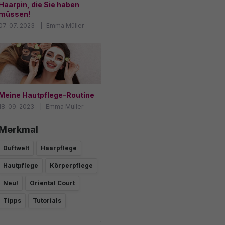
Haarpin, die Sie haben
müssen!
07. 07. 2023
Emma Müller
Meine Hautpflege-Routine
18. 09. 2023
Emma Müller
Merkmal
Duftwelt
Haarpflege
Hautpflege
Körperpflege
Neu!
Oriental Court
Tipps
Tutorials