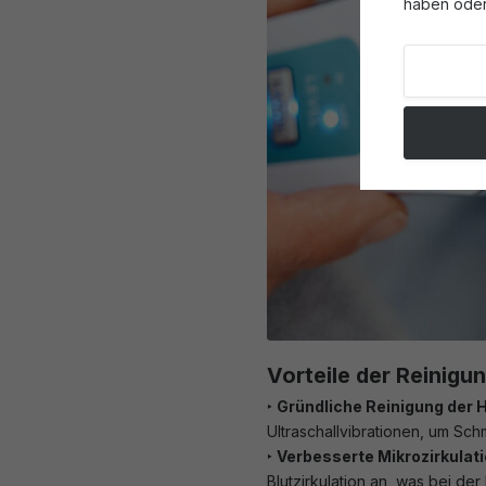
haben oder
Vorteile der Reinigun
‣
Gründliche Reinigung der 
Ultraschallvibrationen, um Sch
‣
Verbesserte Mikrozirkulat
Blutzirkulation an, was bei d