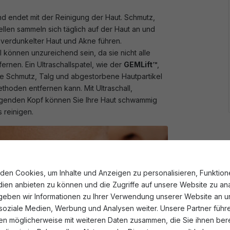
nd endet mit der Reinigung der Haut. Schmutz,
len sammeln sich täglich auf der Haut an und
verdunkelter Haut und Akne führen.
 können unzureichend sein, da sie nicht alle
rnen. Ein Ultraschallspatel, wie der
GEMLift™
,
die Schmutz, Talg und abgestorbene Hautpartikel
thoden entfernen kann. Mit Ultraschall,
genden Kopf können Sie Ihre Haut schwammig
reinigen.
den Cookies, um Inhalte und Anzeigen zu personalisieren, Funktion
ien anbieten zu können und die Zugriffe auf unsere Website zu ana
eben wir Informationen zu Ihrer Verwendung unserer Website an u
 soziale Medien, Werbung und Analysen weiter. Unsere Partner führ
en möglicherweise mit weiteren Daten zusammen, die Sie ihnen berei