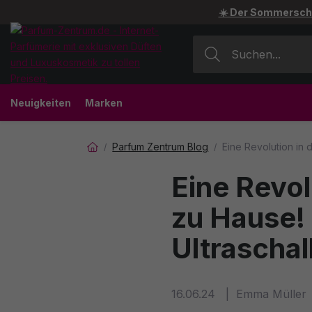
☀️ Der Sommerschl
Neuigkeiten
Marken
Parfum Zentrum Blog
Eine Revolution in 
Calvin Klein
Hermè
Eine Revol
Guerlain
Artdec
zu Hause!
Ultraschal
16.06.24
Emma Müller