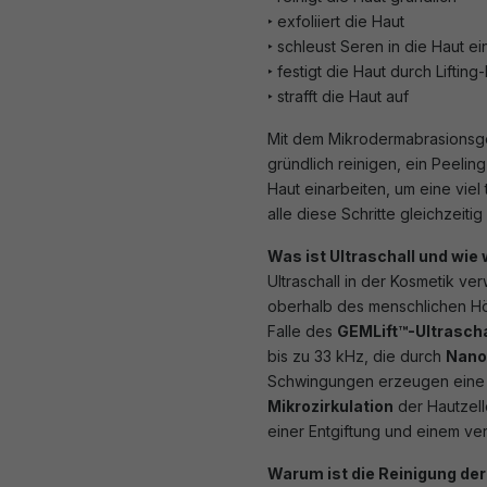
‣ exfoliiert die Haut
‣ schleust Seren in die Haut ei
‣ festigt die Haut durch Lifting-
‣ strafft die Haut auf
Mit dem Mikrodermabrasionsger
gründlich reinigen, ein Peelin
Haut einarbeiten, um eine viel 
alle diese Schritte gleichzeit
Was ist Ultraschall und wie 
Ultraschall in der Kosmetik v
oberhalb des menschlichen Hör
Falle des
GEMLift™-Ultrascha
bis zu 33 kHz, die durch
Nano
Schwingungen erzeugen ein
Mikrozirkulation
der Hautzell
einer Entgiftung und einem ver
Warum ist die Reinigung der