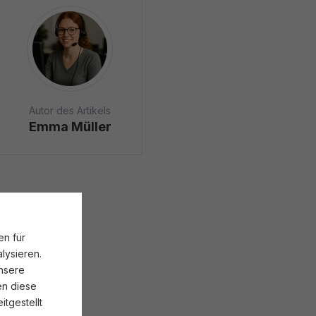
Autor des Artikels
Emma Müller
en für
lysieren.
nsere
en diese
tgestellt