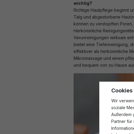
wichtig?
Richtige Hautpflege beginnt u
Talg und abgestorbene Hautzel
können zu verstopften Poren, 
Herkömmliche Reinigungsmittel
Verunreinigungen wirksam entfe
bietet eine Tiefenreinigung, 
effektiver als herkömmliche Me
Mikromassage und einem pfle
und bequem von zu Hause aus 
Cookies
Wir verwen
soziale Med
Außerdem g
Partner für
Information