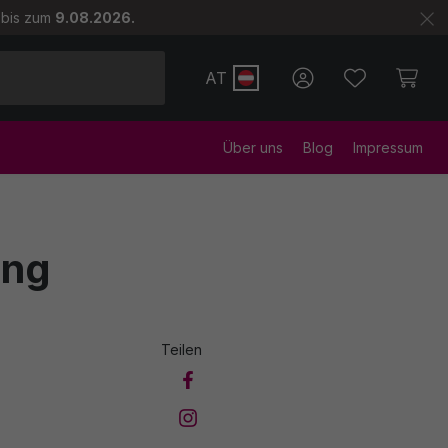
 bis zum
9.08.2026.
AT
Über uns
Blog
Impressum
e & Gabbana
Elizabeth Arden
ung
ss Arabian
K18
Teilen