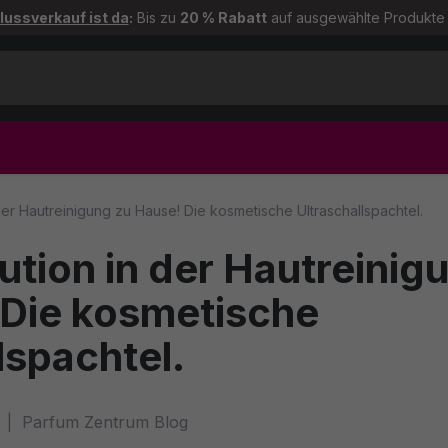
ussverkauf ist da
:
Bis zu
20 % Rabatt
auf ausgewählte Produkte
der Hautreinigung zu Hause! Die kosmetische Ultraschallspachtel.
s
Mugler
Dolc
ution in der Hautreinig
o
Omorovicza
Swi
 Die kosmetische
lspachtel.
und viele weitere Marken...
Alle Marken
Parfum Zentrum Blog