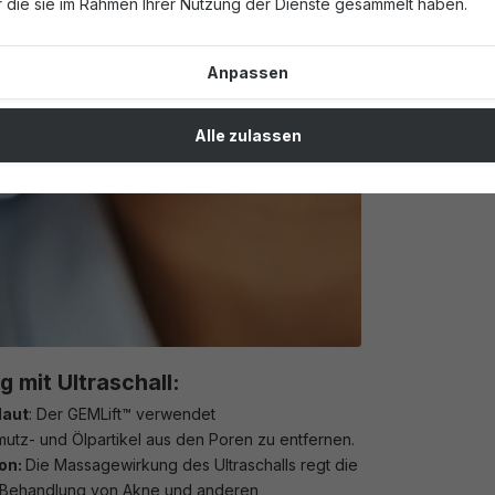
 die sie im Rahmen Ihrer Nutzung der Dienste gesammelt haben.
Anpassen
Alle zulassen
g mit Ultraschall:
Haut
: Der GEMLift™ verwendet
mutz- und Ölpartikel aus den Poren zu entfernen.
ion:
Die Massagewirkung des Ultraschalls regt die
er Behandlung von Akne und anderen