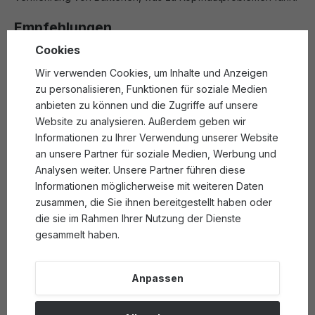
Empfehlungen
‣Verwenden Sie geeignete Shampoos
: Wählen Sie
Cookies
Shampoos für fettiges Haar, die Inhaltsstoffe enthalten, die
Wir verwenden Cookies, um Inhalte und Anzeigen
die Talgproduktion regulieren, wie Teebaumöl, Rosmarin
zu personalisieren, Funktionen für soziale Medien
oder Minze.
anbieten zu können und die Zugriffe auf unsere
‣Halten Sie Ihr Haar nach dem Waschen nicht zu nass
:
Website zu analysieren. Außerdem geben wir
Drücken Sie überschüssiges Wasser mit einem Handtuch aus
Informationen zu Ihrer Verwendung unserer Website
dem Haar, tragen Sie Hitzeschutzmittel auf die Haarlängen
an unsere Partner für soziale Medien, Werbung und
auf und trocknen Sie Ihre Kopfhaut.
Analysen weiter. Unsere Partner führen diese
‣Verwenden Sie nicht zu viel Trockenshampoo:
Häufiger
Informationen möglicherweise mit weiteren Daten
Gebrauch kann die Haarfollikel verstopfen, was zu
zusammen, die Sie ihnen bereitgestellt haben oder
Entzündungen und Haarausfall führen kann.
die sie im Rahmen Ihrer Nutzung der Dienste
gesammelt haben.
Denken Sie daran: Schönes Haar erfordert eine gut
durchfeuchtete, saubere und trockene Kopfhaut!
Anpassen
Wenn Sie ein Problem mit schnell fettendem Haar haben,
müssen Sie nicht verzweifeln! Mit der richtigen Pflegeroutine