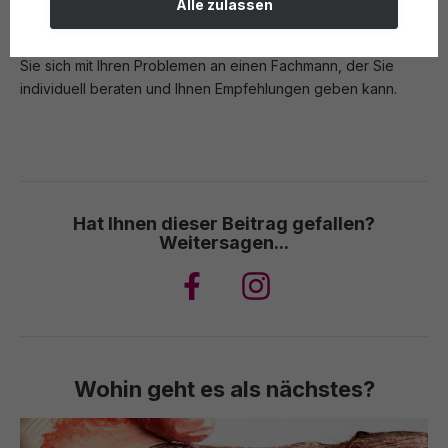
Alle zulassen
und der Auswahl der richtigen Produkte können Sie eine
gesündere Kopfhaut und schöneres Haar erreichen. Wenden
Sie sich mit Ihren Problemen an einen Fachmann, der Sie
individuell beraten und Ihnen Empfehlungen geben kann.
Hat Ihnen dieser Beitrag gefallen?
Weitersagen...
Wohin geht es als nächstes?