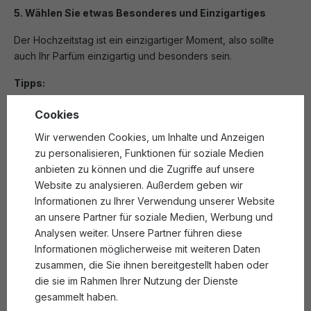
5. Wählen Sie etwas Besonderes und Einzigartiges
Der Hochzeitstag ist ein einzigartiger Moment, also sollte
auch Ihr Parfüm einzigartig und besonders sein.
Tipps:
‣ Wählen Sie ein Parfüm, das Sie noch nie benutzt haben, um
Cookies
es zu einer exklusiven Erinnerung an Ihren Hochzeitstag zu
Wir verwenden Cookies, um Inhalte und Anzeigen
machen.
zu personalisieren, Funktionen für soziale Medien
‣ Sie können auch ein individuelles Parfüm mit Ihren
anbieten zu können und die Zugriffe auf unsere
Lieblingszutaten kreieren lassen.
Website zu analysieren. Außerdem geben wir
Der beste Duft für eine Hochzeit:
Informationen zu Ihrer Verwendung unserer Website
Empfehlungen für die Braut
an unsere Partner für soziale Medien, Werbung und
Analysen weiter. Unsere Partner führen diese
Informationen möglicherweise mit weiteren Daten
1.
Xerjoff Dama Bianca
zusammen, die Sie ihnen bereitgestellt haben oder
die sie im Rahmen Ihrer Nutzung der Dienste
Dieser luxuriöse Duft ist leicht und elegant, perfekt für die
gesammelt haben.
Braut, die etwas Subtiles und Raffiniertes sucht.