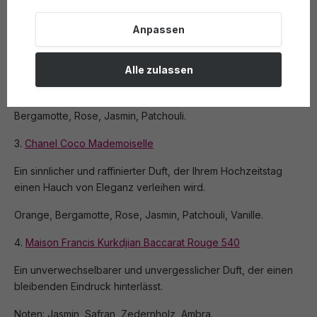
Kumquat, Limette, Jasmin, Iris, Vanille.
Anpassen
2.
Miss Dior
Alle zulassen
Ein romantischer und frischer Duft, der perfekt für jede Braut
ist, die ein klassisches und zeitloses Parfüm sucht.
Bergamotte, Rose, Jasmin, Patchouli.
3.
Chanel Coco Mademoiselle
Ein sinnlicher und raffinierter Duft, der Ihrem Hochzeitstag
einen Hauch von Eleganz verleihen wird.
Orange, Bergamotte, Rose, Jasmin, Patchouli, Vanille.
4.
Maison Francis Kurkdjian Baccarat Rouge 540
Ein unverwechselbarer und unvergesslicher Duft, der einen
bleibenden Eindruck hinterlässt.
Noten: Jasmin, Safran, Zedernholz, Ambra.