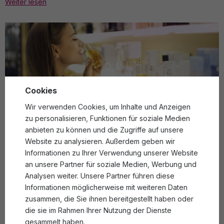
Weiter lesen
Cookies
Wir verwenden Cookies, um Inhalte und Anzeigen
zu personalisieren, Funktionen für soziale Medien
Parfüm, Eau de Parfum oder Eau de Toilette? Finden
Sie heraus, was Ihnen die Hersteller verschweigen
anbieten zu können und die Zugriffe auf unsere
Website zu analysieren. Außerdem geben wir
05. 03. 2025
Emma Müller
Tipps
Informationen zu Ihrer Verwendung unserer Website
Weiter lesen
an unsere Partner für soziale Medien, Werbung und
Analysen weiter. Unsere Partner führen diese
Informationen möglicherweise mit weiteren Daten
zusammen, die Sie ihnen bereitgestellt haben oder
die sie im Rahmen Ihrer Nutzung der Dienste
gesammelt haben.