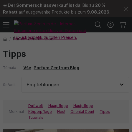
☀️ Der Sommerschlussverkauf ist da
: Bis zu
20 %
Rabatt
auf ausgewählte Produkte bis zum
9.08.2026.
Parfum Zentrum Blog
Tipps
Vše
Parfum Zentrum Blog
Témata
Seřadit
Duftwelt
Haarpflege
Hautpflege
Merkmal
Körperpflege
Neu!
Oriental Court
Tipps
Tutorials