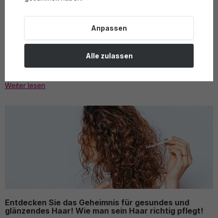
Anpassen
Wie lange hält das Parfüm? Die Wahrheit darüber,
Alle zulassen
was die Langlebigkeit eines Parfums ausmacht!
27. 03. 2025
Lena Wagner
Tipps
Weiter lesen
Entdecken Sie das Geheimnis für gesundes und
glänzendes Haar! Wie man sein Haar richtig pflegt!